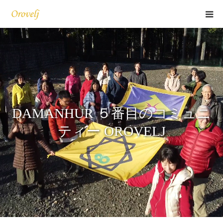
ホーム
私たちについて
ヒーリング
DAMANHUR ５番目のコミュニ
らせん
ティー OROVELJ
イベント情報
アクセス
お問い合わせ